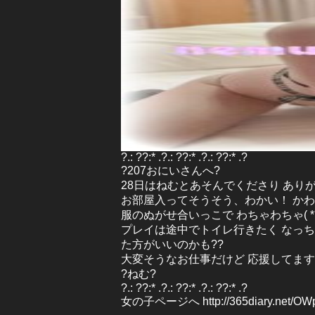
?.: ??:* .?.: ??:* .?.: ??:* .?
?207おにいさんへ?
28日はねむとあそんでくださり あり
お部屋入ってそうそう、わかい！ かわ
服のぬがせ合いっこで わちゃわちゃ( *´
プレイは途中でトイレ行きたく なっち
た方がいいのかも??
大変そうなお仕事だけど 応援してます
?ねむ?
?.: ??:* .?.: ??:* .?.: ??:* .?
女の子ページへ http://365diary.net/O