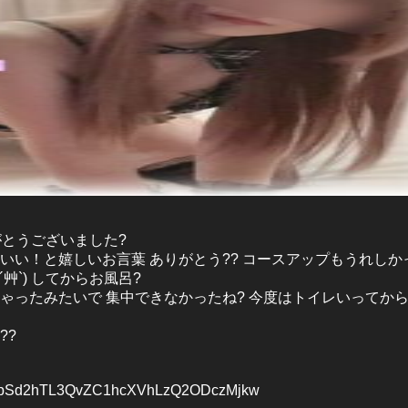
がとうございました?
いい！と嬉しいお言葉 ありがとう?? コースアップもうれしかっ
艸`) してからお風呂?
ゃったみたいで 集中できなかったね? 今度はトイレいってから
??
WpSd2hTL3QvZC1hcXVhLzQ2ODczMjkw