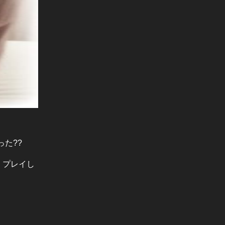
た??
 プレイし