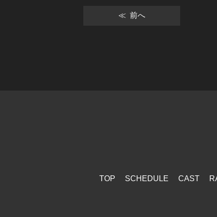
投
≪ 前へ
稿
ナ
ビ
ゲ
ー
シ
ョ
ン
TOP
SCHEDULE
CAST
R