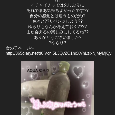
???
イチャイチャでは久しぶりに
あれでまあ気持ちよかったです??
自分の感覚とは違うものだね?
色々と??リベンジしよう??
ゆらりもなんか考えておく????
また会えるの楽しみにしてるね??
ありがとうございました?
?ゆらり?
女の子ページへ
http://365diary.net/d0lVcnI5L3QvZC1hcXVhLzIxNjMyMjQy