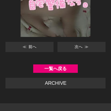
投
≪ 前へ
次へ ≫
稿
ナ
ビ
一覧へ戻る
ゲ
ARCHIVE
ー
シ
ョ
ン