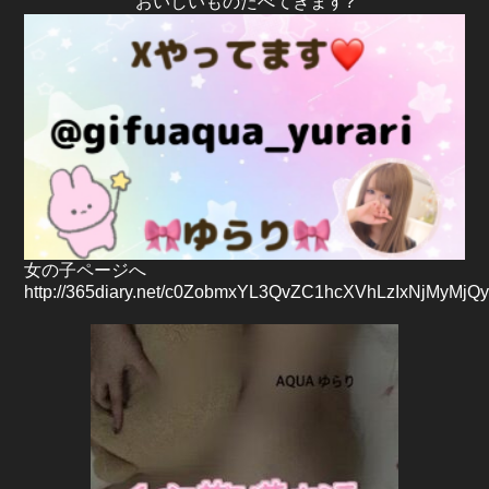
おいしいものたべてきます?
女の子ページへ
http://365diary.net/c0ZobmxYL3QvZC1hcXVhLzIxNjMyMjQ